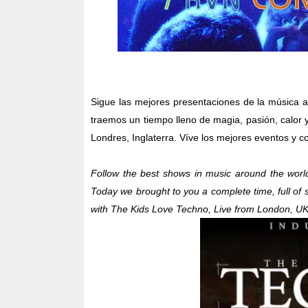
Sigue las mejores presentaciones de la música 
traemos un tiempo lleno de magia, pasión, calor 
Londres, Inglaterra
. Víve los mejores eventos y con
Follow the best shows in music around the wor
T
oday
we brought to you a complete time, full of
with
The Kids Love T
echno
,
Live from
London, U