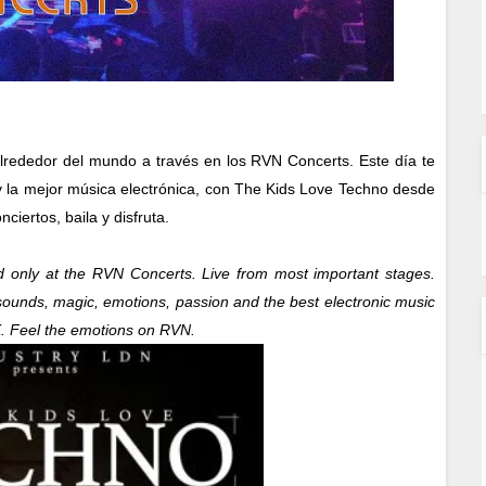
alrededor del mundo a través
en los RVN Concerts
. Este
día
te
y la mejor música electrónica, con
The Kid
s Love Techno
desde
ciertos, baila y disfruta.
ld only at the RVN
Concerts
. Live from most important stages.
 sounds, magic, emotions, passion and the best electronic music
K
.
Feel the emotions on RVN.