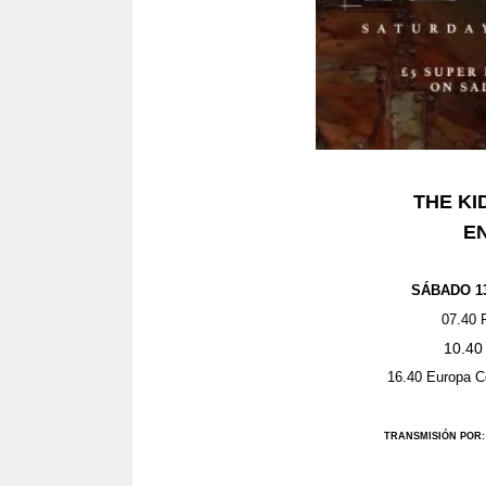
THE KI
EN
SÁBAD
O
1
07
.
4
0
P
10
.
4
0
16
.
4
0
Europa Ce
TRANSMISIÓN POR