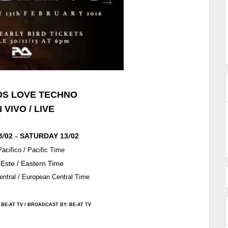
DS LOVE TECHNO
 VIVO / LIVE
/
-
/
02
SATURDAY
13
02
3
acifico / Pacific Time
Este / Eastern Tim
e
ntral / European Central Tim
e
:
BE-AT TV
/
BROADCAST BY:
BE-AT TV