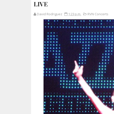
LIVE
David Rodriguez
1:23 p.m.
RVN Concerts