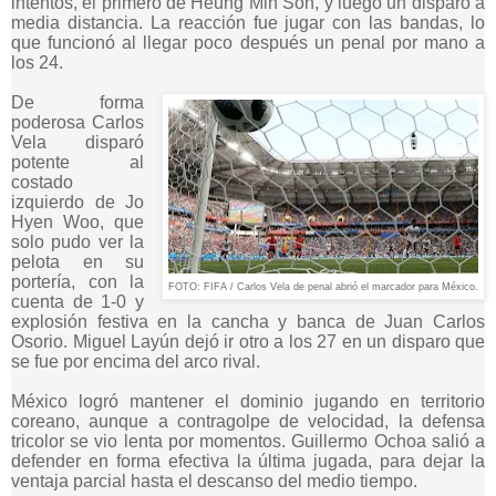
intentos, el primero de Heung Min Son, y luego un disparo a
media distancia. La reacción fue jugar con las bandas, lo
que funcionó al llegar poco después un penal por mano a
los 24.
De forma
poderosa Carlos
Vela disparó
potente al
costado
izquierdo de Jo
Hyen Woo, que
solo pudo ver la
pelota en su
portería, con la
FOTO: FIFA / Carlos Vela de penal abrió el marcador para México.
cuenta de 1-0 y
explosión festiva en la cancha y banca de Juan Carlos
Osorio. Miguel Layún dejó ir otro a los 27 en un disparo que
se fue por encima del arco rival.
México logró mantener el dominio jugando en territorio
coreano, aunque a contragolpe de velocidad, la defensa
tricolor se vio lenta por momentos. Guillermo Ochoa salió a
defender en forma efectiva la última jugada, para dejar la
ventaja parcial hasta el descanso del medio tiempo.