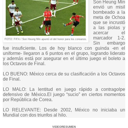
Son Heung Min
envió un misil
bombeado a la
meta de Ochoa
que se incrustó
a las piolas y
acercar el
marcador 1-2.
FOTO: FIFA / Son Heung Min apuntó el del honor para los coreanos.
Sin embargo
fue insuficiente. Los de hoy blanco con guinda -en el
uniforme- llegaron a 6 puntos en el grupo, logrando liderato
y además está por asegurar en el último juego el boleto a
los Octavos de Final.
LO BUENO: México cerca de su clasificación a los Octavos
de Final.
LO MALO: La lentitud en juego rápido a contragolpe
defensivo de México.El juego “sucio” en ciertos momentos
por República de Corea.
LO RELEVANTE: Desde 2002, México no iniciaba un
Mundial con dos triunfos al hilo.
VIDEORESUMEN