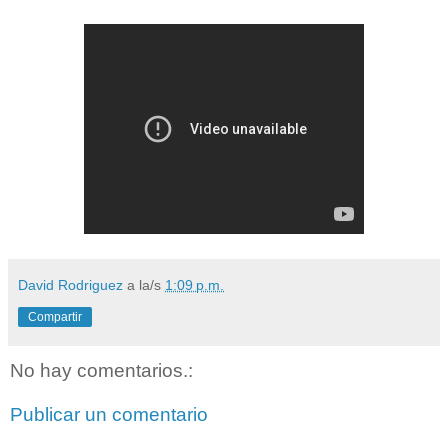
David Rodriguez
a la/s
1:09 p.m.
Compartir
No hay comentarios.:
Publicar un comentario