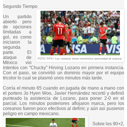
Segundo Tiempo
Un partido
abierto pero
de opciones
límitadas a
gol, es como
iniciaron la
segunda
parte. El
ataque de
FOTO: FIFA / Los coreanos tienen remotísima oportunidad de avanzar.
México vio
intentos con “Chucky” Hirving Lozano en primera instancia.
Con el paso, se convirtió un dominio mayor por el equipo
tricolor lo cual se plasmó unos minutos más tarde.
Corría el minuto 65 cuando en jugada de mano a mano con
el portero Jo Hyen Woo, Javier Hernández recortó y definió
punteado la asistencia de Lozano, para poner 2-0 en el
parcial. Los minutos posteriores aflojaron marca, pero los
coreanos fueron poco efectivos al definir, y aún asi pusieron
peligro en campo mexicano.
Sobre los 90+2,