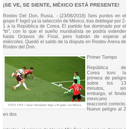
¡SE VE, SE SIENTE, MÉXICO ESTÁ PRESENTE!
Rostov Del Don, Rusia. - (23/06/2018) Seis puntos en el
grupo F logró ya la selección de México, tras doblegar por 2-
1 a la República de Corea. El partido fue dominado por el
“tri”, con lo que el sueño mundialista se podría extender
hasta Octavos de Final, pero habrán de esperar al
miércoles. Quedó el saldo de la disputa en Rostov Arena de
Rostov del Don.
Primer Tiempo
República de
Corea tuvo la
primera de peligro
sobre los 13
minutos, sin
embargo, el fondo
mexicano
reaccionó correcto.
FOTO: FIFA / Javier Hernández llegó a 50 goles con México.
Nuevo peligro al 2
en dos