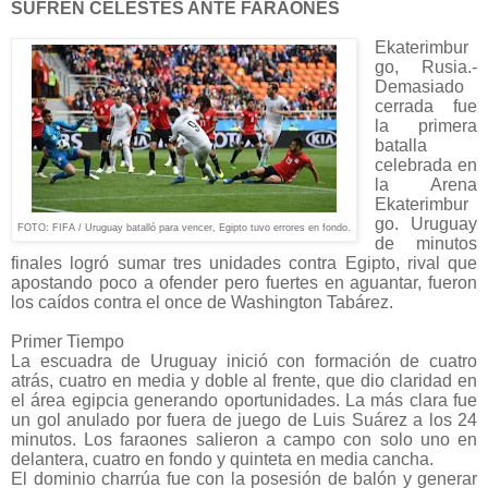
SUFREN CELESTES ANTE FARAONES
Ekaterimbur
go, Rusia.-
Demasiado
cerrada fue
la primera
batalla
celebrada en
la Arena
Ekaterimbur
go. Uruguay
FOTO: FIFA / Uruguay batalló para vencer, Egipto tuvo errores en fondo.
de minutos
finales logró sumar tres unidades contra Egipto, rival que
apostando poco a ofender pero fuertes en aguantar, fueron
los caídos contra el once de Washington Tabárez.
Primer Tiempo
La escuadra de Uruguay inici
ó con formación de cuatro
atrás, cuatro en media y doble al frente, que dio claridad en
el área egipcia generando oportunidades. La más clara fue
un gol anulado por fuera de juego de Luis Suárez a los 24
minutos. Los faraones salieron a campo con solo uno en
delantera, cuatro en fondo y quinteta en media cancha.
El dominio charrúa fue con la posesión de balón y generar