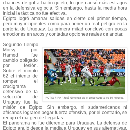
chances de gol a balón quieto, lo que causó más estragos
en la defensiva egipcia. Sin embargo, hasta la media hora
inicial la táctica no fue efectiva.
Egipto logró amarrar salidas en cierre del primer tiempo,
pero muy incipientes como para poner un real peligro en la
portería de Uruguay. La primera mitad concluyó con pocas
emociones en arcos y contadas opciones reales de anotar.
Segundo Tiempo
Morsy por
Hamed fue
cambio obligado
por lesión.
Sobre el minuto
62 el intento de
romper el
crucigrama
defensivo de la
selección de
FOTO: FIFA / José Giménez dio el único tanto a los 89 minutos.
Uruguay fue la
misión de Egipto. Sin embargo, ni sudamericanos ni
africanos lograron pegar fuerza ofensiva, por el contrario, se
redujo el margen de llegadas.
El panorama no fue diferente para Uruguay. La defensa de
Egipto anuló desde la media a Uruguay en sus alternativas,