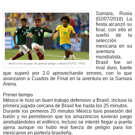
Samara, Rusia
(02/07/2018) La
fiesta alcanzó su
final, con ello el
sueño de la
selección
mexicana en su
aventura
mundialista.
Brasil fue un
México fue incapaz de generar peligro a Brasil (FOTO: FIFA)
rival duro, fuerte
que superó por 2-0 aprovechando errores, con lo que
avanzaron a Cuartos de Final en la aventura en la Samara
Arena.
Primer tiempo
México le hizo un buen trabajo defensivo a Brasil, incluso la
primera jugada cercana de Brasil fue hasta los 25 minutos.
Durante los primeros 20 minutos México tuvo posesión del
balón y no permitieron que los amazónicos tuvieran juego
arrebatándoles el esférico. Incluso se intentó llegar a puerta
ajena aunque no hubo real fuerza de peligro para los
mexicanos en portería brasileña.