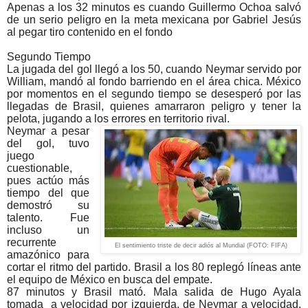
Apenas a los 32 minutos es cuando Guillermo Ochoa salvó
de un serio peligro en la meta mexicana por Gabriel Jesús
al pegar tiro contenido en el fondo
Segundo Tiempo
La jugada del gol llegó a los 50, cuando Neymar servido por
William, mandó al fondo barriendo en el área chica. México
por momentos en el segundo tiempo se desesperó por las
llegadas de Brasil, quienes amarraron peligro y tener la
pelota, jugando a los errores en territorio rival.
Neymar a pesar
del gol, tuvo
juego
cuestionable,
pues actúo más
tiempo del que
demostró su
talento. Fue
incluso un
recurrente
El sentimiento triste de decir adiós al Mundial (FOTO: FIFA)
amazónico para
cortar el ritmo del partido. Brasil a los 80 replegó líneas ante
el equipo de México en busca del empate.
87 minutos y Brasil mató. Mala salida de Hugo Ayala
tomada a velocidad por izquierda, de Neymar a velocidad,