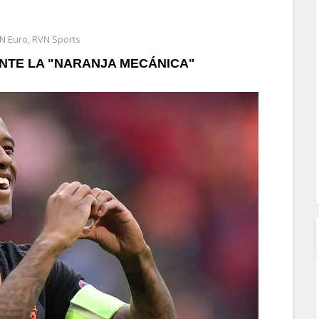
N Euro
,
RVN Sports
NTE LA "NARANJA MECÁNICA"