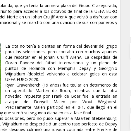
olanda, que ya tenía la primera plaza del Grupo C asegurada,
 triunfo para acceder a los octavos de final de la UEFA EURO
el Norte en un Johan Cruijff ArenA que volvió a disfrutar con
nternacional y se marchó con una ovación de sus compañeros y
La cita no tenía alicientes en forma del devenir del grupo
para las selecciones, pero contaba con muchos apuntes
que rescatar en el Johan Cruijff ArenA. La despedida de
Goran Pandev del fútbol internacional y un pleno de
puntos de Holanda con Memphis Depay y Georginio
Wijnaldum (doblete) volviendo a celebrar goles en esta
UEFA EURO 2020.
Ryan Gravenberch (19 años) fue titular en detrimento de
un apercibido Marten de Roon, mientras que la otra
novedad impuesta por Frank de Boer fue la entrada en
ataque de Donyell Malen por Wout Weghorst.
Precisamente Malen participó en el 0-1, que llegó en el
ay que sumó su segunda diana en esta fase final.
s ocasiones, pero no pudo superar a Maarten Stekelenburg.
. Wijnaldum no desperdició un centro raso perfecto de Depay
 siete después culminó una jugada cocinada entre Frenkie de