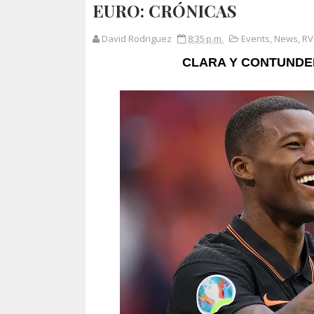
EURO: CRÓNICAS
David Rodriguez
8:35 p.m.
Events
,
News
,
RV
CLARA Y CONTUNDE