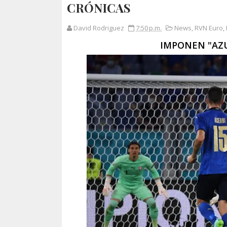
CRÓNICAS
David Rodriguez
7:50 p.m.
News
,
RVN Euro
,
IMPONEN "AZU