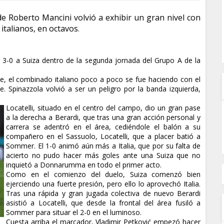
de Roberto Mancini volvió a exhibir un gran nivel con
 italianos, en octavos
.
or 3-0 a Suiza dentro de la segunda jornada del Grupo A de la
ue, el combinado italiano poco a poco se fue haciendo con el
 Spinazzola volvió a ser un peligro por la banda izquierda,
Locatelli, situado en el centro del campo, dio un gran pase
a la derecha a Berardi, que tras una gran acción personal y
carrera se adentró en el área, cediéndole el balón a su
compañero en el Sassuolo, Locatelli, que a placer batió a
Sommer. El 1-0 animó aún más a Italia, que por su falta de
acierto no pudo hacer más goles ante una Suiza que no
inquietó a Donnarumma en todo el primer acto.
Como en el comienzo del duelo, Suiza comenzó bien
ejerciendo una fuerte presión, pero ello lo aprovechó Italia.
Tras una rápida y gran jugada colectiva de nuevo Berardi
asistió a Locatelli, que desde la frontal del área fusiló a
Sommer para situar el 2-0 en el luminoso.
Cuesta arriba el marcador, Vladimir Petković empezó hacer