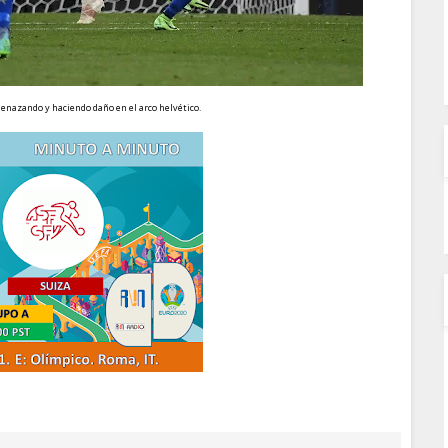
enazando y haciendo daño en el arco helvético.