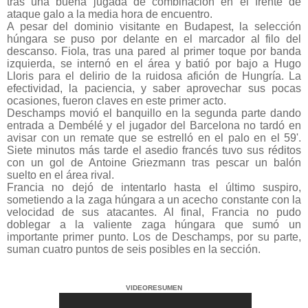
tras una buena jugada de combinación en el frente de
ataque galo a la media hora de encuentro.
A pesar del dominio visitante en Budapest, la selección
húngara se puso por delante en el marcador al filo del
descanso. Fiola, tras una pared al primer toque por banda
izquierda, se internó en el área y batió por bajo a Hugo
Lloris para el delirio de la ruidosa afición de Hungría. La
efectividad, la paciencia, y saber aprovechar sus pocas
ocasiones, fueron claves en este primer acto.
Deschamps movió el banquillo en la segunda parte dando
entrada a Dembélé y el jugador del Barcelona no tardó en
avisar con un remate que se estrelló en el palo en el 59'.
Siete minutos más tarde el asedio francés tuvo sus réditos
con un gol de Antoine Griezmann tras pescar un balón
suelto en el área rival.
Francia no dejó de intentarlo hasta el último suspiro,
sometiendo a la zaga húngara a un acecho constante con la
velocidad de sus atacantes. Al final, Francia no pudo
doblegar a la valiente zaga húngara que sumó un
importante primer punto. Los de Deschamps, por su parte,
suman cuatro puntos de seis posibles en la sección.
VIDEORESUMEN