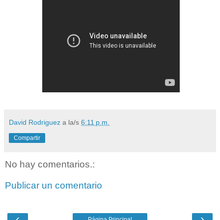
David Rodriguez
a la/s
6:11 p.m.
Compartir
No hay comentarios.:
Publicar un comentario
‹
›
Página Principal