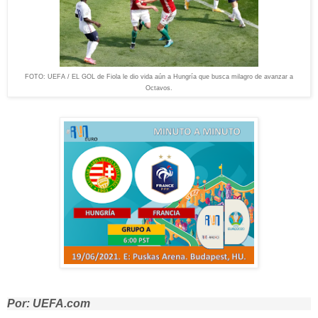
FOTO: UEFA / EL GOL de Fiola le dio vida aún a Hungría que busca milagro de avanzar a
Octavos.
Por: UEFA.com