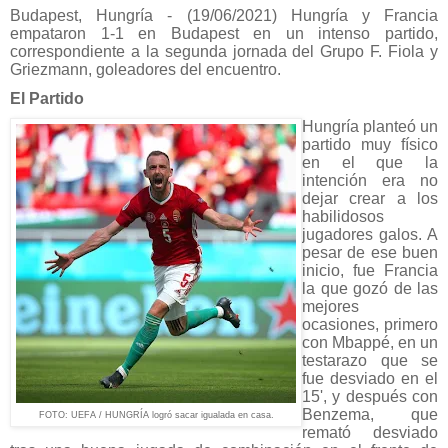
Budapest, Hungría - (19/06/2021)
Hungría y Francia
empataron 1-1 en Budapest en un intenso partido,
correspondiente a la segunda jornada del Grupo F. Fiola y
Griezmann, goleadores del encuentro.
El Partido
Hungría planteó un
partido muy físico
en el que la
intención era no
dejar crear a los
habilidosos
jugadores galos. A
pesar de ese buen
inicio, fue Francia
la que gozó de las
mejores
ocasiones, primero
con Mbappé, en un
testarazo que se
fue desviado en el
15', y después con
Benzema, que
FOTO: UEFA / HUNGRÍA logró sacar igualada en casa.
remató desviado