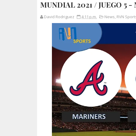
MUNDIAL 2021 / JUEGO 5 - 
David Rodriguez
4:11 p.m.
News
,
RVN Sport