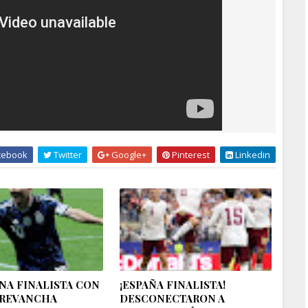
cebook
Twitter
Google+
Pinterest
Linkedin
NA FINALISTA CON
¡ESPAÑA FINALISTA!
 REVANCHA
DESCONECTARON A