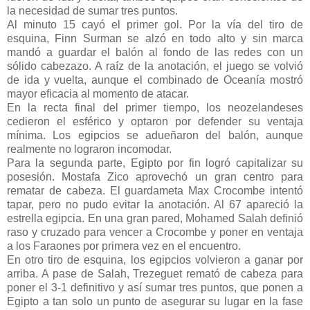
la necesidad de sumar tres puntos.
Al minuto 15 cayó el primer gol. Por la vía del tiro de
esquina, Finn Surman se alzó en todo alto y sin marca
mandó a guardar el balón al fondo de las redes con un
sólido cabezazo. A raíz de la anotación, el juego se volvió
de ida y vuelta, aunque el combinado de Oceanía mostró
mayor eficacia al momento de atacar.
En la recta final del primer tiempo, los neozelandeses
cedieron el esférico y optaron por defender su ventaja
mínima. Los egipcios se adueñaron del balón, aunque
realmente no lograron incomodar.
Para la segunda parte, Egipto por fin logró capitalizar su
posesión. Mostafa Zico aprovechó un gran centro para
rematar de cabeza. El guardameta Max Crocombe intentó
tapar, pero no pudo evitar la anotación. Al 67 apareció la
estrella egipcia. En una gran pared, Mohamed Salah definió
raso y cruzado para vencer a Crocombe y poner en ventaja
a los Faraones por primera vez en el encuentro.
En otro tiro de esquina, los egipcios volvieron a ganar por
arriba. A pase de Salah, Trezeguet remató de cabeza para
poner el 3-1 definitivo y así sumar tres puntos, que ponen a
Egipto a tan solo un punto de asegurar su lugar en la fase