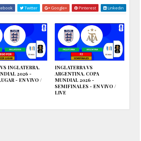
cebook
Twitter
Google+
Pinterest
Linkedin
 VS INGLATERRA.
INGLATERRA VS
NDIAL 2026 -
ARGENTINA. COPA
UGAR - EN VIVO /
MUNDIAL 2026 -
SEMIFINALES - EN VIVO /
LIVE