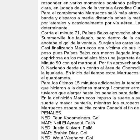
responder en varios momentos poniendo peligro
clara, en jugada de ley de la ventaja Azzedine Oun
Para el complemento Marruecos salió más atrevid
banda y disparos a media distancia sobre la met
por laterales y ocasionalmente por vía aérea. L
determinante.
Corría el minuto 71, Países Bajos aprovecho aho
Summerville fue fauleado, pero dentro de la 
anotaba el gol de la ventaja. Surgían las caras 
Casi finalizando Marruecos era víctima de sus i
peso pues Países Bajos con menos llegada impon
caprichosa en los mundiales hizo una jugarreta de 
Minuto 90 con gol marroquí. Por fin aprovechando
0. Naciendo desde un centro al área de Chemsdin
la igualada. En inicio del tiempo extra Marrueco
el guardameta.
Para los últimos 15 minutos adicionales la tend
que hicieron a la defensa marroquí cometer erro
tuvieron que alargar hasta los penales para defin
En la definición Marruecos impuso la suerte a su
suerte y mayor puntería, mientras los europeos
Marruecos espera su cita contra Canadá el fin d
PENALES
NED: Teun Koopmeiners. Gol
MAR: Neil El Aynaoui. Falló
NED: Justin Kluivert. Falló
MAR: Brahim Díaz.
Gol
NED: Wout Weghorst. Gol