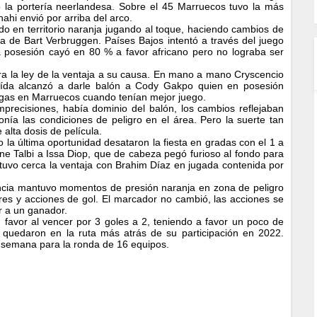
 la portería neerlandesa. Sobre el 45 Marruecos tuvo la más
ahi envió por arriba del arco.
o en territorio naranja jugando al toque, haciendo cambios de
a de Bart Verbruggen. Países Bajos intentó a través del juego
a posesión cayó en 80 % a favor africano pero no lograba ser
ra la ley de la ventaja a su causa. En mano a mano Cryscencio
caída alcanzó a darle balón a Cody Gakpo quien en posesión
largas en Marruecos cuando tenían mejor juego.
mprecisiones, había dominio del balón, los cambios reflejaban
ía las condiciones de peligro en el área. Pero la suerte tan
alta dosis de película.
 la última oportunidad desataron la fiesta en gradas con el 1 a
e Talbi a Issa Diop, que de cabeza pegó furioso al fondo para
s tuvo cerca la ventaja con Brahim Díaz en jugada contenida por
encia mantuvo momentos de presión naranja en zona de peligro
res y acciones de gol. El marcador no cambió, las acciones se
ir a un ganador.
 favor al vencer por 3 goles a 2, teniendo a favor un poco de
 quedaron en la ruta más atrás de su participación en 2022.
e semana para la ronda de 16 equipos.