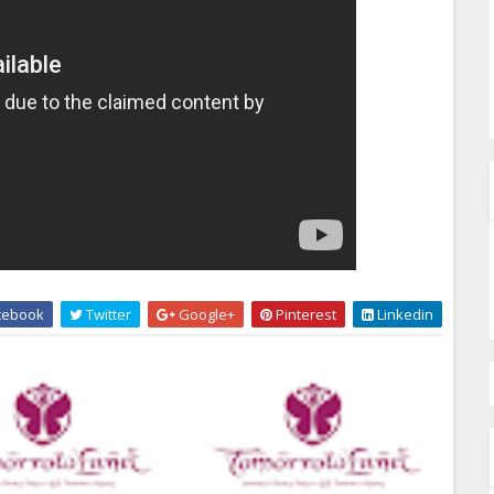
cebook
Twitter
Google+
Pinterest
Linkedin