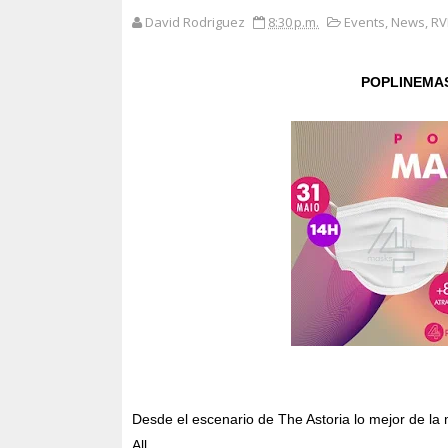
David Rodriguez
8:30 p.m.
Events
,
News
,
RV
POPLINEMASK
Desde el escenario de The Astoria lo mejor de la
All.