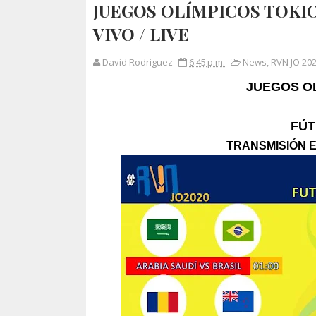
JUEGOS OLÍMPICOS TOKIO 
VIVO / LIVE
David Rodriguez
6:45 p.m.
News
,
RVN JO 20
JUEGOS OL
FÚT
TRANSMISIÓN E